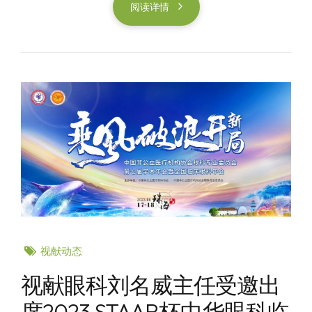
阅读详情
视献动态
视献眼科刘名威主任受邀出
席2023 STAAR杯中华眼科临