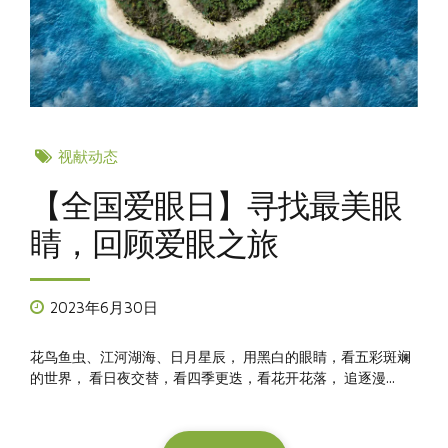
视献动态
【全国爱眼日】寻找最美眼
睛，回顾爱眼之旅
2023年6月30日
花鸟鱼虫、江河湖海、日月星辰， 用黑白的眼睛，看五彩斑斓
的世界， 看日夜交替，看四季更迭，看花开花落， 追逐漫...