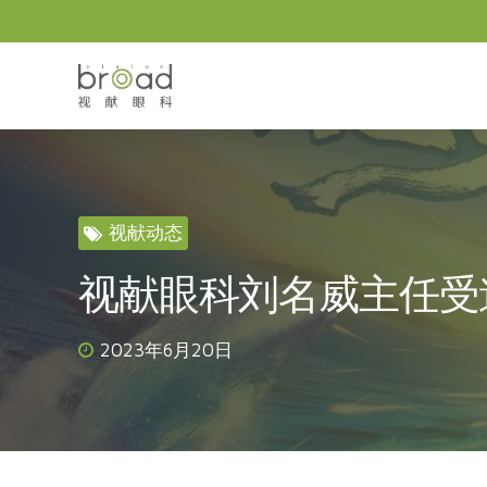
视献动态
视献眼科刘名威主任受邀
2023年6月20日